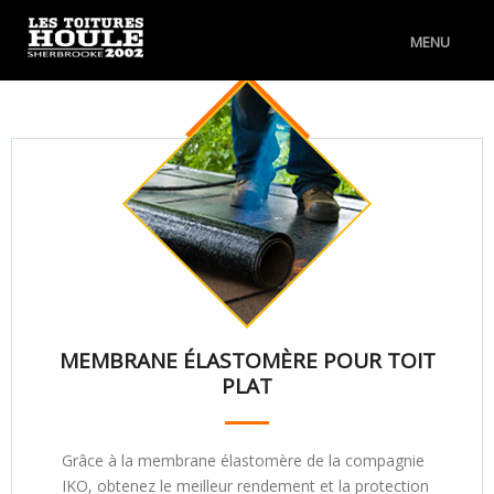
MENU
À PROPOS
SERVICES
RÉALISATIONS
CONTACTEZ-NOUS
MEMBRANE ÉLASTOMÈRE POUR TOIT
PLAT
Grâce à la membrane élastomère de la compagnie
IKO, obtenez le meilleur rendement et la protection